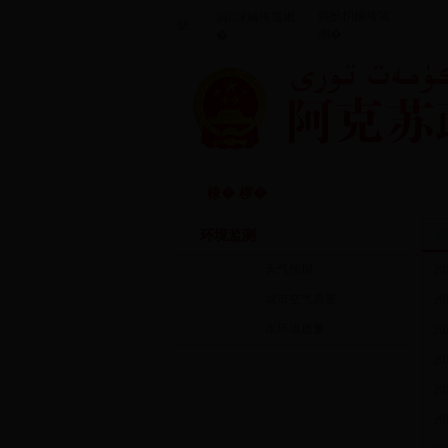
鏂扮枂鏀垮簻
涓浗鏀垮簻缃
聽
缃�
�
闃垮厠鑻忔鍐
棣� 椤�
棰嗗涔嬬
�
环境监测
·
天气预报
·2
·
城市空气质量
·2
·
水环境质量
·2
·2
·2
·2