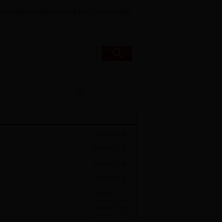
RSS
聽|聽
APP涓嬭浇
|
缃戠珯甯姪
|
鐗堟潈澹版槑
瑰彛鎻寸枂
鏃呮父鏈嶅姟
[2018-07-26]
[2018-07-25]
[2018-07-24]
[2018-07-23]
[2018-07-21]
[2018-07-20]