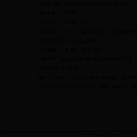
紫外线指数：四级
,
紫外线较强
,
应尽量避免日晒
.
晨练指数：一级
,
适宜
.
洗车指数：一级
,
适宜洗车
.
感冒指数：一级
,
各项气象条件适宜
,
发生感冒机率较
早晨散步指数：一级
,
适宜散步
.
穿衣指数：一级
,T
恤、短裙、丝绸
.
火险等级：四级
,
为高度火险
,
可燃物容易燃烧
,
禁止一
未来
24
小时天气预报
:
地区：晴转多云，地区大部有微到小阵雨，偏北地
阿克苏市：晴转多云，有微到小阵雨，局地小到中
寮€鍔烇細鏂扮枂闃垮厠鑻忓湴鍖鸿