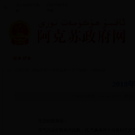
鏂扮枂鏀垮簻
涓浗鏀垮簻缃
聽
缃�
�
闃垮厠鑻忔鍐
鏀垮姟鏈嶅
棣� 椤�
棰嗗涔嬬獥
鏀垮姟鍏紑
�
当前位置：
网站首页
>>
环境监测
>>
天气预报
>> 详细内容
201
365bet足球外围
www.aks.gov.cn
发布日期
生活指数预报：
空气污染扩散条件指数：优
,
气象条件十分有利于空