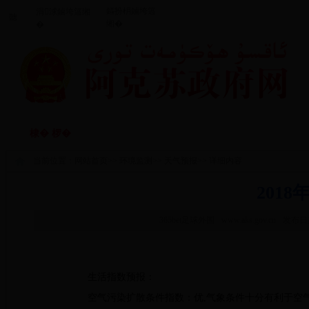
鏂扮枂鏀垮簻
涓浗鏀垮簻缃
聽
缃�
�
闃垮厠鑻忔鍐
鏀垮姟鏈嶅
棣� 椤�
棰嗗涔嬬獥
鏀垮姟鍏紑
�
当前位置：
网站首页
>>
环境监测
>>
天气预报
>> 详细内容
201
365bet足球外围
www.aks.gov.cn
发布日期
生活指数预报：
空气污染扩散条件指数：优
,
气象条件十分有利于空