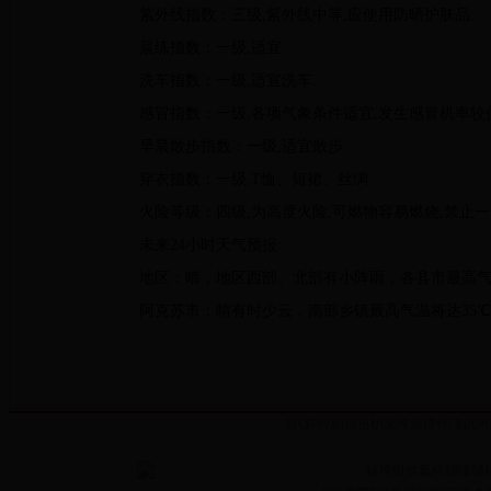
紫外线指数：三级
,
紫外线中等
,
应使用防晒护肤品
.
晨练指数：一级
,
适宜
.
洗车指数：一级
,
适宜洗车
.
感冒指数：一级
,
各项气象条件适宜
,
发生感冒机率较
早晨散步指数：一级
,
适宜散步
.
穿衣指数：一级
,T
恤、短裙、丝绸
.
火险等级：四级
,
为高度火险
,
可燃物容易燃烧
,
禁止一
未来
24
小时天气预报
:
地区：晴，地区西部、北部有小阵雨，各县市最高
阿克苏市：晴有时少云，南部乡镇最高气温将达
35
℃
寮€鍔烇細鏂扮枂闃垮厠鑻忓湴鍖鸿
鎵垮姙锛氭柊鐤嗛樋