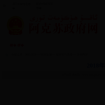
鏂扮枂鏀垮簻
涓浗鏀垮簻缃
聽
缃�
�
闃垮厠鑻忔鍐
鏀垮姟鏈嶅
棣� 椤�
棰嗗涔嬬獥
鏀垮姟鍏紑
�
当前位置：
网站首页
>>
环境监测
>>
城市空气质量
>> 详细内容
201
365bet足球外围
www.aks.gov.cn
发