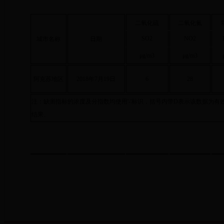
二氧化硫
二氧化氮
SO2
NO2
城市名称
日期
μg/m3
μg/m3
阿克苏地区
2018年7月19日
6
28
注：缺测指标的浓度及分指数均使用'-'标识，括号内带D表示该数据为有
结果。