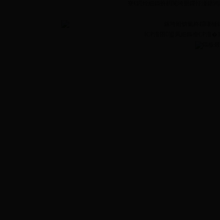
寮€鍔烇細鏂扮枂闃垮厠鑻忓湴鍖鸿
鎵垮姙锛氭柊鐤嗛樋
ICP澶囨鍙凤細鏂癐CP澶�13
鏂板叕缃