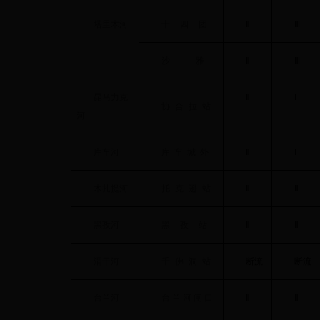
塔里木河
十四
团
Ⅱ
Ⅲ
沙
雅
Ⅱ
Ⅲ
昆马力克
Ⅱ
Ⅰ
协合拉
站
河
库车河
库车城
外
Ⅱ
Ⅰ
木扎提河
托克逊
站
Ⅱ
Ⅱ
黑孜河
黑孜
站
Ⅱ
Ⅱ
渭干河
千佛洞
站
断流
断流
台兰河
台兰河闸
口
Ⅱ
Ⅱ