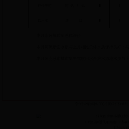
托什干河
阿热力
站
Ⅱ
Ⅱ
饮用水
进
口
Ⅱ
Ⅱ
本月水环境质量总体评价
本月河流断面水质与上月相比总体水质保持良好；
本月阿克苏市城市集中式饮用水多浪水源地水质与
寮€鍔烇細鏂扮枂闃垮厠鑻忓湴鍖鸿
鎵垮姙锛氭柊鐤嗛樋
ICP澶囨鍙凤細鏂癐CP澶�13
鏂板叕缃