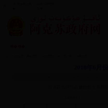
鏂扮枂鏀垮簻
涓浗鏀垮簻缃
聽
缃�
�
闃垮厠鑻忔鍐
鏀垮姟鏈嶅
棣� 椤�
棰嗗涔嬬獥
鏀垮姟鍏紑
�
当前位置：
网站首页
>>
环境监测
>>
水环境质量
>> 详细内容
2018年6
365bet足球外围
www.aks.gov.cn
发布日期：2018-0
阿克苏水环境质量预警监测月
（2018.6）