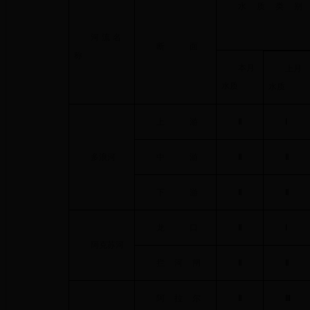
水质类
别
河流名
断
面
称
本月
上月
水质
水质
上
游
Ⅱ
Ⅰ
多浪河
中
游
Ⅱ
Ⅱ
下
游
Ⅱ
Ⅱ
龙
口
Ⅱ
Ⅰ
阿克苏河
拦河
闸
Ⅱ
Ⅱ
阿拉
尔
Ⅱ
Ⅲ