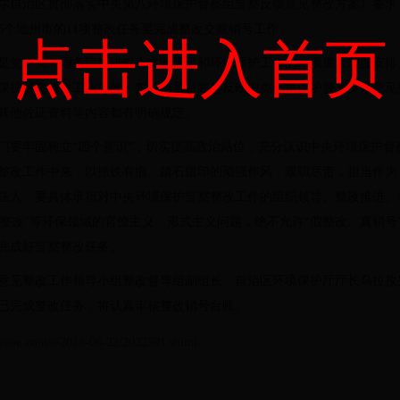
尔自治区贯彻落实中央第八环境保护督察组督察反馈意见整改方案》要求
6个地州市的11项整改任务要完成整改交账销号工作。
点击进入首页
是党中央、国务院推进生态文明建设和环境保护工作的一项重大制度安排
保护督察整改工作成效。整改销号台账是反映中央环境保护督察反馈意见
其他佐证资料等内容都有明确规定。
门要牢固树立“四个意识”，切实提高政治站位，充分认识中央环境保护督
整改工作中来，以抓铁有痕、踏石留印的顽强作风，履职尽责，担当作为
任人，要具体承担对中央环境保护督察整改工作的组织领导、整改推进、
敷衍整改”等环保领域的官僚主义、形式主义问题，绝不允许“假整改、真销
完成好督察整改任务。
意见整改工作领导小组整改督导组副组长、自治区环境保护厅厅长乌拉孜
已完成整改任务，将认真审核整改销号台账。
ou.com/c/2018-06-22/2032391.shtml