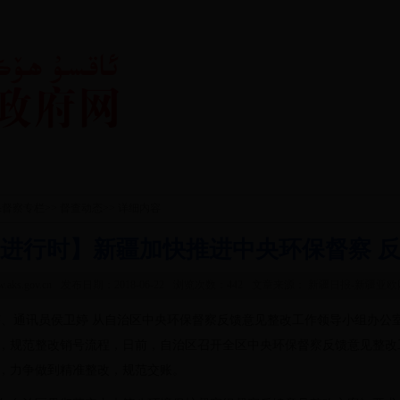
鏀垮姟鏈嶅姟
鏀挎皯浜掑姩
鏉冭矗娓呭崟
閲嶇偣淇℃伅
瀵
獥
鏀垮姟鍏紑
保督察专栏
>>
督查动态
>> 详细内容
进行时】新疆加快推进中央环保督察 
.aks.gov.cn
发布日期：2018-06-22
浏览次数：
442
文章来源： 新疆日报-新疆亚欧
、通讯员侯卫婷 从自治区中央环保督察反馈意见整改工作领导小组办公
，规范整改销号流程，日前，自治区召开全区中央环保督察反馈意见整改
，力争做到精准整改，规范交账。