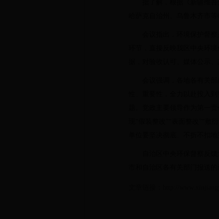
据了解，根据《新疆维吾
哈萨克自治州、乌鲁木齐市等
会议指出，环境保护督察
环节，直接反映我区中央环境
据，对验收认可、媒体公示、
会议强调，各地各有关部
性、重要性，全力以赴投入到
题。党政主要领导作为第一责
现“假装整改”“表面整改”“
单位要坚决彻底、不折不扣地
自治区中央环保督察反馈
市和自治区各有关部门报送的
文章链接：http://www.xinjiangya