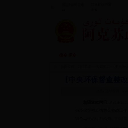
鏂扮枂鏀垮簻
涓浗鏀垮簻缃
聽
缃�
�
闃垮厠鑻忔鍐
棣� 椤�
棰嗗涔嬬
�
当前位置：
网站首页
>>
专题栏目
>>
中央环
【中央环保督查整改
365bet足球外围
www
新疆亚欧网讯
记者王亚芸
央环保督察反馈意见整改工作
销号工作进行再动员、再部署