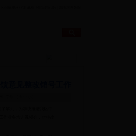
RSS
聽|聽
APP涓嬭浇
|
缃戠珯甯姪
|
鐗堟潈澹版槑
瑰彛鎻寸枂
鏃呮父鏈嶅姟
反馈意见整改销号工作
网
字号：[
大
中
小
]
室了解到，为加快推进我区中
工作业务培训视频会，对整改