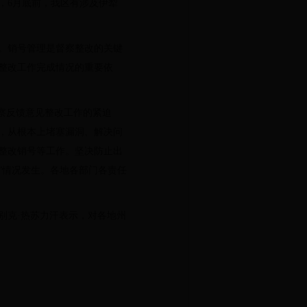
，6月底前，我区有涉及伊犁
。销号管理是督察整改的关键
整改工作完成情况的重要依
察反馈意见整改工作的紧迫
，从根本上堵塞漏洞、解决问
整改销号等工作。坚决防止出
号”情况发生。各地各部门各责任
别克·热苏力汗表示，对各地州