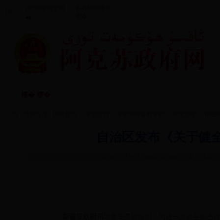
鏂扮枂鏀垮簻
涓浗鏀垮簻缃
聽
缃�
�
闃垮厠鑻忔鍐
鏀垮姟鏈嶅
棣� 椤�
棰嗗涔嬬獥
鏀垮姟鍏紑
�
当前位置：
网站首页
>>
专题栏目
>>
中央环保督察专栏
>>
政策法规
>> 详细
自治区发布《关于健
365bet足球外围
www.aks.gov.cn
发布日期：201
新疆亚欧网讯
记者王亚芸报道：为进一步健全生态