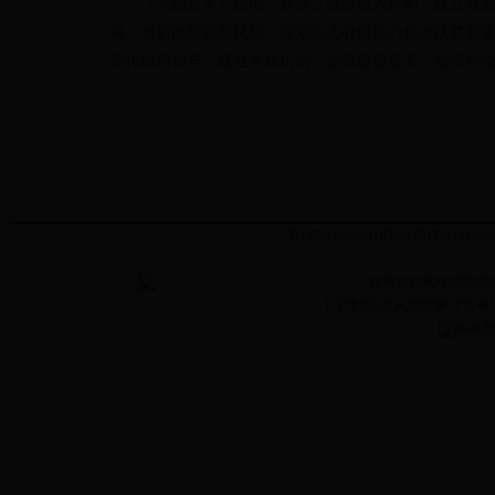
《实施意见》提出，从建立健全投入机制、建立健
系、创新政策协同机制、探索生态补偿助力精准扶贫新
强化组织领导、建立考核机制、加强督促落实、加强舆
寮€鍔烇細鏂扮枂闃垮厠鑻忓湴鍖鸿
鎵垮姙锛氭柊鐤嗛樋
ICP澶囨鍙凤細鏂癐CP澶�13
鏂板叕缃