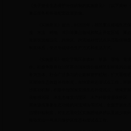
《关于健全生态保护补偿机制的实施意见》（以下简称
重点任务和各项配套政策措施。
《实施意见》提出，到2020年，我区重点领域生
漠、水流、耕地、冰川等重点领域和禁止开发区域、重
发展状况相适应，跨地区、跨流域补偿试点示范取得明
制度体系，促进形成绿色生产方式和生活方式。
《实施意见》确定了我区在森林、草原、湿地、荒漠
作。积极争取将自治区符合国家级公益林区划标准的公
务为主体、社会广泛参与的公益林管护机制；扩大退牧
区湿地生态效益补偿制度，加快退耕还湿试点工作，开
沙奖补机制，积极申报国家荒漠生态补偿试点，继续开
流敏感河段、水生态修复治理区、水产种质资源保护区
用水源或重要生态功能的河流湖泊等区域，全面开展生
治理补贴制度，对生态退化区实施耕地休耕以及减少农
推动天山一号冰川保护区生态补偿试点工作。