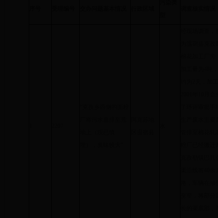
污染类
序号
受理编号
交办问题基本情况
行政区域
调查核实情况
型
经现场调查，
为温宿县克孜
棉花加工厂旁，
加工量为4吨
约为2天，加
2001年10
“克孜乡西侧的面粉
了环评审批手续
厂将污水直排至荒
阿克苏地
生产废水主要
1
2207
水
地上（现已填
区温宿县
管排至棉花轧花
埋），臭味较大”
粉厂已经搬迁
克孜勒镇巴扎公
渠沿线有40
路，车辆在倾
变窄，将部分
长的渠底部，