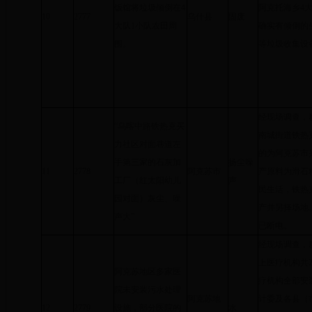
饭馆将垃圾倾倒在4
阿克托海乡4
10
2777
乌什县
固废
大队1小队农田周
确实有倾倒的
围。
等垃圾收集设
经现场调查，
“乌喀中路铁热克买
南城街道铁热
力社区对面巷道左
的为阿克苏市
手第三家的石灰加
扬尘噪
11
2778
阿克苏市
产原料为滑石
工厂（红太阳幼儿
声
民生活，铁热克
园对面）灰尘、噪
产并另择场地
声大”
已断电。
经现场调查，
上医疗机构共2
阿克苏地区多家医
疗机构全部安
院未安装污水处理
阿克苏地
计委及各县（市
12
2779
设施，部分医院的
水