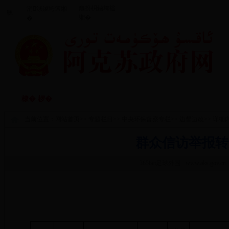
鏂扮枂鏀垮簻
涓浗鏀垮簻缃
聽
缃�
�
闃垮厠鑻忔鍐
鏀垮姟鏈嶅
棣� 椤�
棰嗗涔嬬獥
鏀垮姟鍏紑
�
当前位置：
网站首页
>>
专题栏目
>>
中央环保督察专栏
>>
边督边改
>> 详细
群众信访举报转
365bet足球外围
www.aks.gov.cn