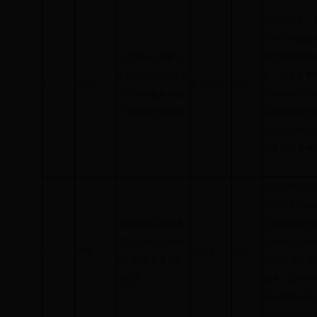
经现场调查，
点为“314国
“315国道七里桥往
域共有5家榨
喀什方向5公里处建
炉，由于是季
4
2501
阿克苏市
大气
化厂旁的数家榨油
市环保局于20
厂燃煤锅炉冒黑烟”
召开专题整治
生活及生产用
按要求开展整
经现场调查核
村辖区发现煤
阿克苏地区拜城县
公里离左右的
黑英山乡凯拉沟勒
方向库车县的
5
2690
拜城县
扬尘
村一组的艾康煤矿
村9.7公里
扬尘大
设卡，该村境
不存在煤矿或
投诉信访件反