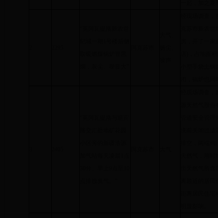
一起，加之夏
经现场调查，
“英阿瓦提路新农世
克苏市新农世
大气、
纪城一期1号楼后侧
房，开了一家
2
2295
阿克苏市
扬尘、
取暖燃煤锅炉冒黑
店)，占地面
噪声
烟，灰尘、噪音大”
小型手烧土锅
闭，锅炉也同
经现场调查，
源天然气股份
“英阿瓦提路与迎宾
管道安全管理
路交汇处地矿花园
洗前关闭过滤
小区旁的新疆浩源
排空，两端阀门
3
2405
阿克苏市
大气
加气站每天凌晨1点
天然气，用时
30分、早上9点至10
出天然气所含加
点排放臭气。”
离最近的居民
距离居民住宅
明显影响。