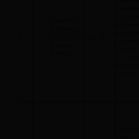
经现场调查，举
即启动督查案
产正常，硝基
沙雅县循环工业经
散现象。根据
济园区的新疆金圣
象胡杨化工有
14
2859（X）
胡杨化工有限公司
沙雅县
扬尘
（吉方坤诚阿克苏
造粒塔排放粉尘，
诚阿克苏检字【A
造成环境污染
看，厂界无组织
染物综合排放标准
织监控标准。
经现场调查，
目前已经按之