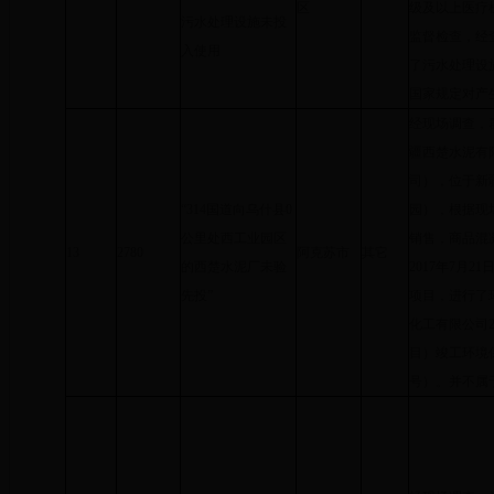
区
级及以上医疗
污水处理设施未投
监督检查，经
入使用
了污水处理设
国家规定对产
经现场调查，
疆西楚水泥有
司），位于新
“314国道向乌什县0
园），根据现
公里处西工业园区
销售，商品混
13
2780
阿克苏市
其它
的西楚水泥厂未验
2017年7月
先投”
项目，进行了
化工有限公司2
目）竣工环境保
号）。并不属