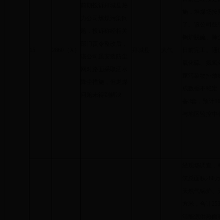
前期投诉拜城县热
施，堆煤场按
力公司燃煤污染问
了。该公司鼓
题，投诉称经相关
锅炉脱硫、除
部门责令整改后，
15
2860（X）
拜城县
大气
日前完工。通
该公司虽安装防尘
氧化硫、氮氧
网对路面采取洒水
家污染物排放
降尘措施，但燃煤
成数据不稳定
问题未得到解决
备3套，预计1
与地区监控中
经现场调查，
筑总面积280
天然气锅炉、
方米，合计2
洁能源供热面积