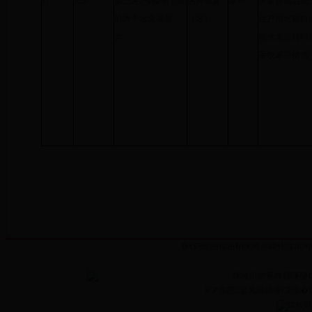
17
529
新三区2号楼地下室
区拜城县
噪声
水泵自动启动
的两个水泵噪音
（区）
住户用水就自
大。
些水泵运转时
采取减震措施
寮€鍔烇細鏂扮枂闃垮厠鑻忓湴鍖鸿
鎵垮姙锛氭柊鐤嗛樋
ICP澶囨鍙凤細鏂癐CP澶�13
鏂板叕缃