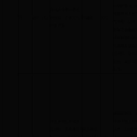
小锅炉整治力
拜城县冬季供暖使
热管网和天然
16
2861（X）
用散煤，冬季大气
拜城县
大气
气供暖。目前
污染严重
前制定的整改
求定期进行洒
尘设施升级改
过脱硫、除尘
化物、烟尘等
标准。
经现场调查，
阿克苏地区拜城县
间地下室总共
拜城镇，温泉路日
阿克苏地
水泵，2台暖