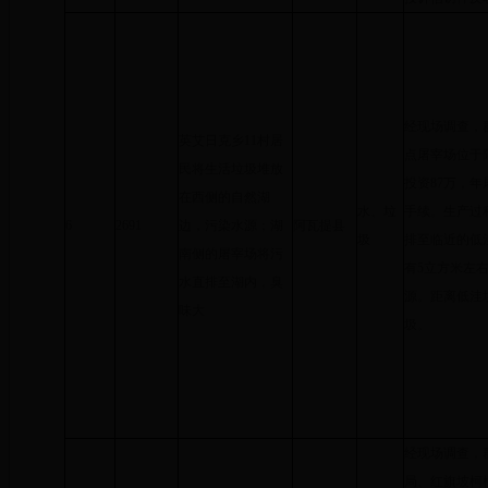
经现场调查，
英艾日克乡11村居
点屠宰场位于阿
民将生活垃圾堆放
投资87万，年
在西侧的自然湖
水、垃
手续。生产过
6
2691
边，污染水源；湖
阿瓦提县
圾
排至临近的低
南侧的屠宰场将污
有5立方米左
水直排至湖内，臭
源。距离低洼
味大
圾。
经现场调查，
局、红旗坡柯