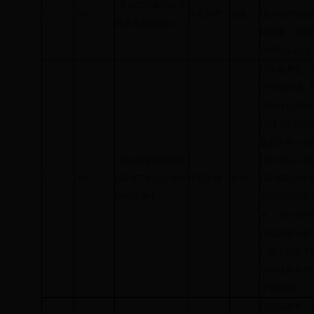
“捷达市场建筑垃圾
7
2692
阿克苏市
固废
捷达路两侧因
随意堆放至路边”
除房屋，建筑
户居民未迁出
经现场调查，
一家水疗城，
与9月11日第
代城小区B座
题应为同一被
“迎宾路金桥现代城
社区工作人员
8
2693
B座楼下的水疗城空
阿克苏市
噪声
B座属高层住
调机噪声大”
营场所为阿克
米。2015年
外挂机安装在二
门面一直处于闲
动向健康调养
开业经营。
经现场调查，