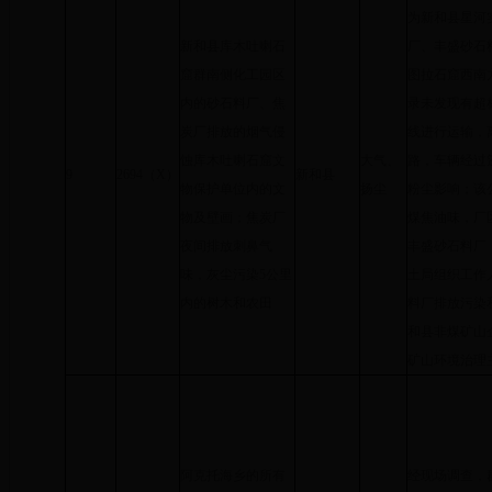
为新和县星河
新和县库木吐喇石
厂、丰盛砂石
窟群南侧化工园区
图拉石窟西南方
内的砂石料厂、焦
录未发现有超
炭厂排放的烟气侵
线进行运输，
蚀库木吐喇石窟文
大气、
路，车辆经过
9
2694（X）
新和县
物保护单位内的文
扬尘
粉尘影响；该
物及壁画；焦炭厂
煤焦油味，厂
夜间排放刺鼻气
丰盛砂石料厂，
味，灰尘污染5公里
土局组织工作
内的树木和农田
料厂排放污染
和县非煤矿山
矿山环境治理
阿克托海乡的所有
经现场调查，