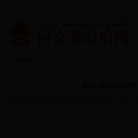
鏂扮枂鏀垮簻
涓浗鏀垮簻缃
聽
缃�
�
闃垮厠鑻忔鍐
鏀垮姟鏈嶅
棣� 椤�
棰嗗涔嬬獥
鏀垮姟鍏紑
�
当前位置：
网站首页
>>
专题栏目
>>
中央环保督察专栏
>>
边督边改
>> 详细
群众信访举报转
365bet足球外围
www.aks.gov.cn