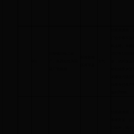
经现场调查，
厂位于库车县乌
粘土砖。未建
乌恰镇乌恰二砖
2017年1月
阿克苏地
4
901
厂、依西哈拉兴国
大气
块，消耗煤炭
区库车县
砖厂冒黑烟
哈拉镇库木艾日
未建设污染治理
日至今已生产空
炭约700吨。
经现场调查，
多年开采，山
1200米，南