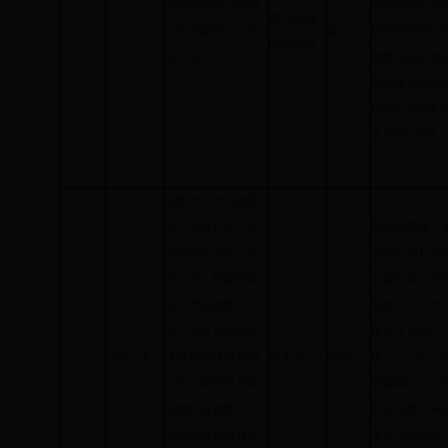
博孜墩村四小队煤
地质塌陷区裂
阿克苏地
5
902
矿在下面的山上挖
扬尘
组织相关部门
区温宿县
煤，灰尘大
治理山顶的地
区域生态环境
塌陷区治理时
大约有260
乌鲁木齐市飞翔雁
化工有限公司、克
经现场调查，
拉玛依拓原化工有
有限公司位于
限公司、新疆鸿发
工废机油1万吨
化工产品有限公
项目于2016
司、库车县天远环
建设了库房、地
6
1035（X）
保废机油收储有限
库车县
其他
罐、1个50立
公司、新疆海克新
油储罐、2个
能源科技有限公司
环评批复、未
等单位存在批建不
未办理建筑施