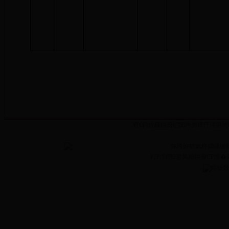
寮€鍔烇細鏂扮枂闃垮厠鑻忓湴鍖鸿
鎵垮姙锛氭柊鐤嗛樋
ICP澶囨鍙凤細鏂癐CP澶�13
鏂板叕缃