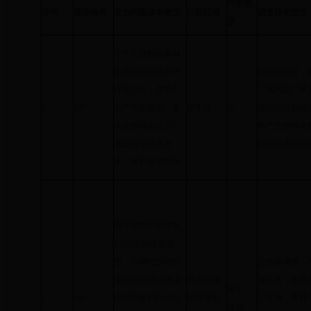
污染类
序号
受理编号
交办问题基本情况
行政区域
调查核实情况
型
位于工业园区新城
化工斜对面的中环
经现场调查，
环保公司，在生产
厂区内及厂区
1
137
中产生的废油、废
库车县
水
情况与投诉情
水全部倾倒在工厂
阀产生的挥发
北边院子的废井
的油泥渣挥发
里，有刺鼻的气味
阿克苏市艺园路有
1.2公里的破损道
路、车辆经过时扬
经现场调查，
尘大;艺园路四季花
阿克苏地
侧支路，四季
扬尘、
2
244
园16号楼4单元602
区阿克苏
工车辆，重载
其他