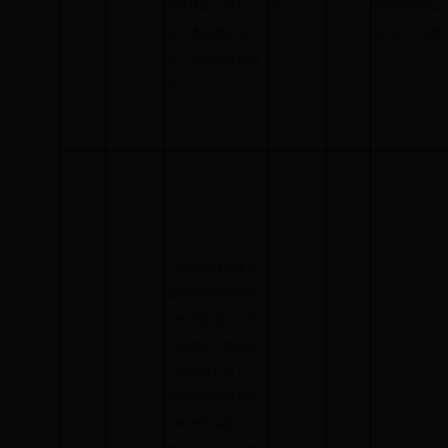
室是移动公司机
市
驶过程中扬尘
房，楼顶都是电
4单元602室
线，业主怀疑有辐
射
“乌尊镇314国道北
侧阿克苏中环环保
工程有限责任公司
（原库车中能石化
工贸有限公司）
2009年搬迁时将近
百吨的含油废水、