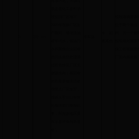
含油污泥，含油垃
圾及废化工原料填
埋至旧厂区地下；
经现场调查该
2009年在新厂区生
位于两个地点
产期间，将清洗油
水、固
内，另一个是
3
292（x）
库车县
罐车污水，炼油污
废其他
经现场对原库
水和其他企业回收
保工程有限责
的污水未经处理通
厂区内都发现
过暗管排至厂区北
侧渗坑内；将回收
的危险废物未经处
理埋入厂区地下，
投诉人于2012年曾
向相关部门举报此
事，阿克苏地区及
库车县环保局未查
处”。