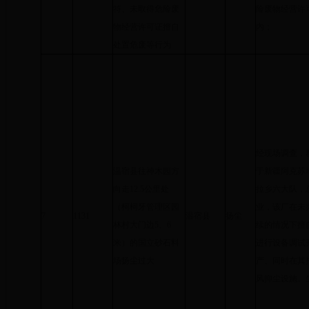
符、未取得危险废
险废物经营许
物经营许可证擅自
内；
处置危废等行为
经现场调查，
温宿县往神木园方
于新疆阿克苏
向走12.5公里处
拉乡六大队，
（柯柯牙管理区园
业，该厂在未
7
1131
温宿县
扬尘
林村大门边5、6
续的情况下擅自
米）的国立砂石料
进行设备调试
场扬尘过大
产。同时在其
风抑尘设施。