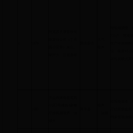
经现场调查，
阿克苏天康畜牧有
725户，阿
限责任公司（丁香
大气、
4
1979
阿克苏市
生产中原辅料
园小区旁）灰尘、
噪声
尘、噪音对小
噪声大，且有臭味
居民反映尤其
天山西路龟兹花苑
经现场调查，
小区7号楼前4家餐
噪声
5
1980
库车县
厅经现场监测
厅排风扇噪声、油
油烟
均未安装油烟
烟大