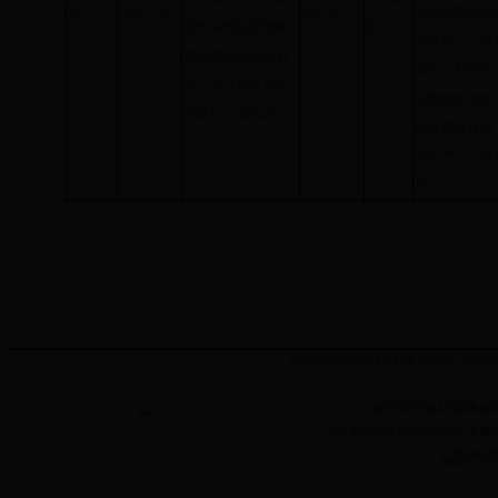
10
2094（X）
库车县
内液面高度约为
泥渣等危险废物随
废
为水层），检
意倾倒至原天山石
保综合利用生
化厂区（库车县九
险废物经营许
区老厂）渗坑内
标准进行建设
再生产，已将
月。
寮€鍔烇細鏂扮枂闃垮厠鑻忓湴鍖鸿
鎵垮姙锛氭柊鐤嗛樋
ICP澶囨鍙凤細鏂癐CP澶�13
鏂板叕缃