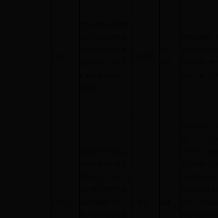
“团结西路金鼎华府
小区1号楼与6号楼
经现场调查，
之间的燃煤锅炉烟
大气、
台5蒸吨/小
6
1981
阿克苏市
囱冒黑烟；小区大
扬尘
金盾保安公司
门处道路未硬化，
改线，施工过
扬尘大。”
经现场调查，
油三厂（TP
阿克苏塔河环保工
红柳丛，北侧
程有限责任公司治
周边胡杨与大
理采油三厂（TP226
点位进行勘察
井）两万多平方米
在井场原泥浆
7
1982（X）
生态胡杨林污染，
沙雅县
固废
状物，询问该
将大量污泥掩埋至
限公司巴州分