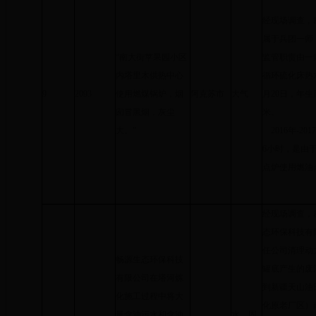
经现场调查，
属于兵团一师
“南大街苹果园小区
监管职责由一
内塔里木供热中心
循环硫化床热
9
2093
使用燃煤锅炉，烟
阿克苏市
大气
月20日，年生
囱冒黑烟，灰尘
米。
大。”
2016年-2
6小时，是由
点炉使用燃油
经现场调查，
态环保科技有
任公司清理动
畅源生态环保科技
罐底产生的废油
有限公司在塔河炼
到新疆天山油
化施工过程中将大
化原老厂区）南
量含油污水和含油
水、固