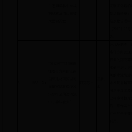
生态胡杨林中造成
泥浆固化后的
胡杨林及周边植被
制点报验单）
大面积死亡
险废物管理中心
【2012】2
为。
经现场调查，
喀什方向的江
行业的阿克苏
“阿克苏市314国道
水处理房，房
往喀什方向的江南
闭的水泥防渗
国际建材商贸城对
固废、
8
1983（X）
阿克苏市
未发现有屠宰
面屠宰场将粪便和
水
司屠宰废水及
污水排至周边河流
巴格乡塔拉库
中，异味较大”。
后，用作其自
产生的牛羊粪
利用。