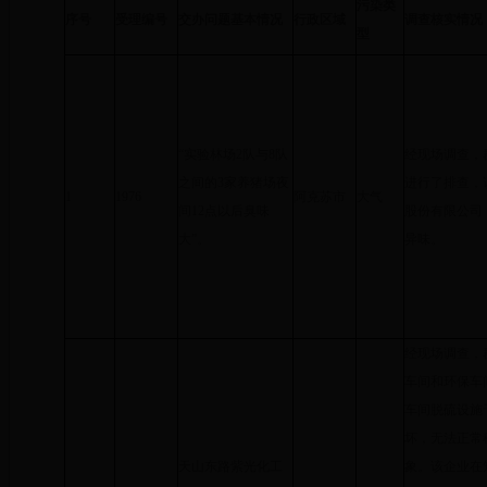
污染类
序号
受理编号
交办问题基本情况
行政区域
调查核实情况
型
“实验林场2队与8队
经现场调查，
之间的3家养猪场夜
进行了排查，
1
1976
阿克苏市
大气
间12点以后臭味
股份有限公司
大”。
异味。
经现场调查，
车间和环保车
车间脱硫设施于
坏，无法正常
天山东路紫光化工
象。该企业在