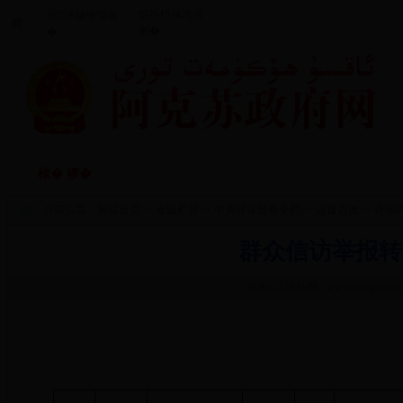
鏂扮枂鏀垮簻
涓浗鏀垮簻缃
聽
缃�
�
闃垮厠鑻忔鍐
鏀垮姟鏈嶅
棣� 椤�
棰嗗涔嬬獥
鏀垮姟鍏紑
�
当前位置：
网站首页
>>
专题栏目
>>
中央环保督察专栏
>>
边督边改
>> 详细
群众信访举报转
365bet足球外围
www.aks.gov.cn