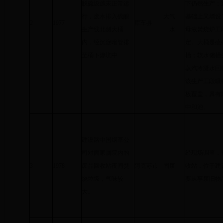
脱硫设施未正常运
下仍然生产；
行，废水排入硫酸
大气
基础上又增设
2
1977
库车县
生产线北侧大桶
水
母液焚烧炉工
内，经沉淀暗管排
定。大桶是硫
至桶下渗坑中
槽；软水储槽
蒸汽冷凝水回
该生产工段吸
板覆盖，具有
中和池。
建设路中国烟草公
司对面家属院内的
经现场调查，
3
1978
废品回收站夜间焚
阿克苏市
固废
收站，位于建
烧垃圾，气味较
要从事废旧物
大。