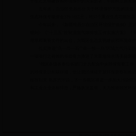
于生态文明建设和环境保护的决策部署，牢固树立新发
五年来，自治区先后出台关于环境保护方面的法规、
生态环保专项资金329.16亿元，对57个重点生态功
今年以来，《新疆维吾尔自治区环境保护条例》正
细则》《“十三五”控制温室气体排放工作实施方案》《
规章和重要文件的出台，为我区生态文明建设和环境保
扎实推进“乌—昌—石”“奎—独—乌”区域大气污
一项项行之有效的举措有力推进了天蓝地绿水清美丽新
“我区各级各单位各部门全力配合中央环保督察工作
的环保意识和获得感，也让我区继续开展环保督察和推进
拉孜别克·热苏力汗说，下一步我区将进一步加大污染防
和工业企业达标排放，严格执法监管，大力推动我区环
寮€鍔烇細鏂扮枂闃垮厠鑻忓湴鍖鸿