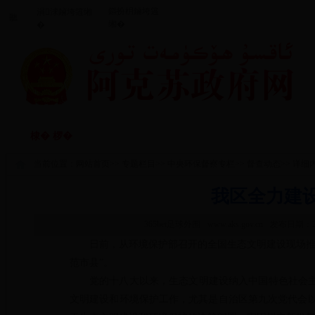
鏂扮枂鏀垮簻
涓浗鏀垮簻缃
聽
缃�
�
闃垮厠鑻忔鍐
鏀垮姟鏈嶅
棣� 椤�
棰嗗涔嬬獥
鏀垮姟鍏紑
�
当前位置：
网站首页
>>
专题栏目
>>
中央环保督察专栏
>>
督查动态
>> 详细
我区全力建
365bet足球外围
www.aks.gov.cn
发布日期：201
日前，从环境保护部召开的全国生态文明建设现场推
范市县”。
党的十八大以来，生态文明建设纳入中国特色社会主
文明建设和环境保护工作，尤其是自治区第九次党代会